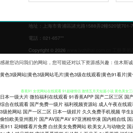
地址：上海市青浦區諸光路1588弄2幢520號701-7
電話：021-657**
Copyright © 2026
www.lvzhihai.com.cn
工藝美術
感谢您访问我们的网站，您可能还对以下资源感兴趣：佳木斯诚
超碰91人人人人人乐 丁香五月色色婷 午夜伦理片 日韩精品AⅤ在线 欧
黄色3级网站|黄色3级网站毛片|黄色3级在线观看|黄色91看片|黄色
香蕉91 女优网站在线观看 91超碰情侣 激情五月天短篇小说 黄色美女三
日本一级大片
微拍福利在线观看
91香蕉APP
国产二区三区
国
91苹果tv 黑丝美女巨乳 日韩超碰在线 综合九九 福利姬萌萌兔 青草社区
综合在线观看
国产免费一级片
福利视频资源站
成人午夜在线观
3级抢网站
国产一区二区
日本一级婬片
久久免费手机视频
学生
丝袜 超碰91视觉 久久香网址 涩悠悠成人综合 91黄色视频在线观看 av日
偷怕欧美亚州图片
国产AV国产AV
97亚洲精华液
国内精自线
国
蕉911
花蝴蝶看片免费
白丝美女免费网站
欧美女人与动物交
国
线入口免费 密挑伊人AV 一本大道加勒！ 99久久一区 欧美a久久 影音