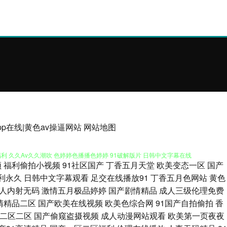
久高潮 欧美福利A√福利 丝袜99国产91足交 日韩新片网A片 青青草大
pp在线|黄色av操逼网站
网站地图
福利 久久Av久久潮吹 色婷婷色播播色婷婷 91破解版片 日韩中文字幕在线
频
福利偷拍小视频
91社区国产
丁香五月天堂
欧美变态一区
国产
 91日在线 国产ts在线视频 欧美另类bdsm 香蕉网址 91精品国产久久
利永久
日韩中文字幕观看
足交在线播放91
丁香五月色网站
黄色
人内射无码
激情五月极品婷婷
国产剧情精品
成人三级伦理免费
B视频 尤物一区在线视频 超碰97亚洲区 91妻骚逼网站 91精品91 传媒在
清精品二区
国产欧美在线视频
欧美色综合网
91国产自拍偷拍
香
二区二区
国产偷窥盗摄视频
成人动漫网站观看
欧美第一页夜夜
 欧美日韩成人 女人资源网影音先锋 色悠悠中文视频 蜜臂av网 欧美炮炮久