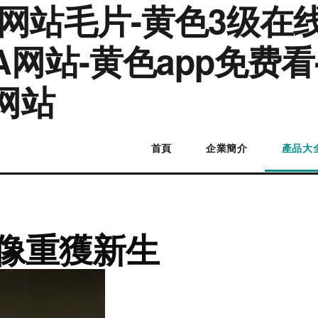
网站毛片-黄色3级在线
A网站-黄色app免费看
逼网站
首頁
企業簡介
產品大
雕像重獲新生