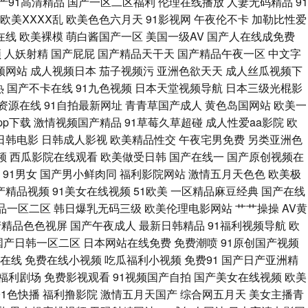
产91高清精品
国产一区二区福利
伦理在线播放
人妻无码精品
91
欧美ⅩⅩⅩⅩ乱
欧美色色六月天
91影视网
午夜伦不卡
加勒比性爱
品久久99 欧美变态另类f 夜间伦理欧美 香蕉视讯 香蕉青草伊 香蕉视频黄
在线
欧美裸模
萌白酱国产一区
美国一级AV
国产人在线成免费
频
人妖射精
国产屁屁
国产精品天干天
国产精品午夜一区
中文字
线观看 超碰人人妻 黑丝福利导航 国产91免费在线视频 91蜜臀导航 东京热
频网站
成人视频日本
茄子视频污
亚洲色欲天天
成人丝瓜视频下
热
国产不卡在线
91九色视频
日本天堂视频导航
日本三级光棍影
 91视频国产熟女 国产黄精品视频 欧美少妇 91大香蕉在线 超碰四虎东方精
资源在线
91自拍最新网址
青青草国产成人
黄色岛国网站
欧美一
pp下载
激情视频国产精品
91草莓久草超碰
成人性爱aa影院
欧
午夜剧场欧 超碰在线9797人妻 av日韩福利精品导航 91在线呦 玖玖草视频
日韩电影
日韩成人影视
欧美精品性交
午夜宅男免费
另类亚洲色
频
西瓜影院在线观看
欧美做受日韩
国产在线一
国产原创视频在
花极品 国产午夜精品探花寻花 丝瓜草莓视频含羞草 91原创大神在线观看 久久
91男女
国产男小鲜肉同
福利影院网站
激情五月天色色
欧美极
国产精品视频
91美女在线视频
51欧美
一区精品麻豆经典
国产在线
香焦网 超碰99自拍 欧美妇岳淫伦视频 91N视频免费看 成人在线视频网站
品一区二区
韩日爆乳无码三级
欧美伦理电影网站
艹艹操操
AV黄
产精品色色视屏
国产午夜成人
最新日韩精品
91福利视频导航
欧
线 91热爆ts人妖系列 久热国产久9 日朝精品BB 欧美日爱 91豆花18
国产日韩一区二区
日本网站在线免费
免费潮喷
91原创国产视频
幕在线
免费在线小视频
吃瓜福利小视频
免费91
国产日产亚洲精
91视频网在线 精品电影 97超碰资源网 国产传媒在线91 五月天bb激情网
1福利剧场
免费影视观看
91视频国产自拍
国产美女在线视频
欧美
91色快播
福利撸影院
激情五月天国产
综合网五月天
美女主播青
 男人天堂网av五月天 无码a级视频 91福利爽片 91社视频网 成a人无吗