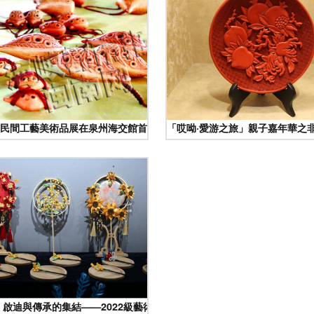
民間工藝美術品展在泉州海交館首展 打造絲綢之路跨文化視覺盛宴
「哎呦·愛游之旅」親子嘉年華之
匠示范基地的實踐與啟示
 啟迪與傳承的集結——2022級藝術設計、工藝美術品設計及寶玉石鑒定