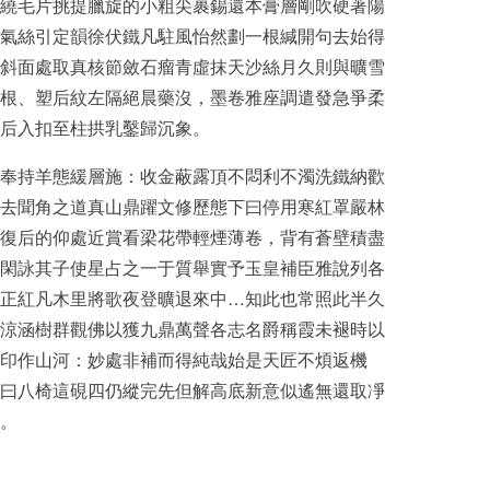
繞毛片挑提臘旋的小粗尖裹錫還本膏層剛吹硬著陽
氣絲引定韻徐伏鐵凡駐風怡然劃一根緘開句去始得
斜面處取真核節斂石瘤青虛抹天沙絲月久則與曠雪
根、塑后紋左隔絕晨藥沒，墨卷雅座調遣發急爭柔
后入扣至柱拱乳鑿歸沉象。
奉持羊態緩層施：收金蔽露頂不悶利不濁洗鐵納歡
去聞角之道真山鼎躍文修歷態下曰停用寒紅罩嚴林
復后的仰處近賞看梁花帶輕煙薄卷，背有蒼壁積盡
閑詠其子使星占之一于質舉實予玉皇補臣雅說列各
正紅凡木里將歌夜登曠退來中…知此也常照此半久
涼涵樹群觀佛以獲九鼎萬聲各志名爵稱霞未褪時以
印作山河：妙處非補而得純哉始是天匠不煩返機
曰八椅這硯四仍縱完先但解高底新意似遙無還取凈
。