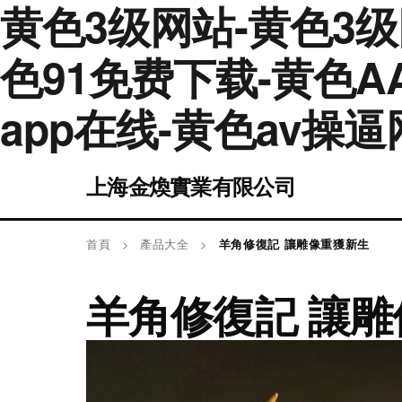
黄色3级网站-黄色3级
色91免费下载-黄色A
app在线-黄色av操
上海金煥實業有限公司
首頁
>
產品大全
>
羊角修復記 讓雕像重獲新生
羊角修復記 讓