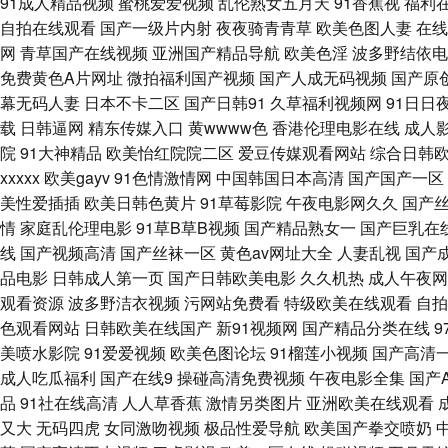
91成人精品视频
蜜桃爱爱视频
乱伦熟女五月天
91香蕉视
福利
自拍在线观看
国产一级片内射
夜夜骑青青草
欧美色图人妻
在线
久网 先锋影音麻豆 国产91视频在线观看 日韩欧美亚洲 91网站不用下载
网
青草国产在线视频
亚洲国产精品导航
欧美色淫
波多野结依电
免费黄色A片网址
微拍福利国产视频
国产人成无码视频
国产原
在线观看 夜夜涩日韩好涩夜夜撸 91极品网站 91色动漫视频成人 91破解
幕无码人妻
日本不卡二区
国产日韩91
久草福利视频网
91日日
载
日韩逼网
精东传媒入口
黄wwww色
香港伦理电影在线
成人
avtt导航 日韩精品三级A片 91国产精品三级蜜臀 福利91在线 欧美敕
院
91大神精品
欧美怡红院院二区
爱豆传媒观看网站
综合日韩
xxxxx
欧美gayv
91色情激情网
中国韩国日本高清
国产国产一区
品 免费看片91 亚洲无码黄色网址 wwwcom麻豆色色 欧美艹穴 亚洲婷日
美性爱插插
欧美日韩色黄片
91草莓影院
午夜电影网久久
国产
情
家庭乱伦理电影
91草B草B视频
国产精品熟女一
国产巨乳在
91se白浆 91亚色在线 变态另类无码 91网站传媒Tv 日韩51页 9
线
国产视频高清
国产丝袜一区
黄色av网址大全
人妻乱视
国产
品电影
日韩成人第一页
国产日韩欧美电影
久久机热
成人午夜网
精品导航 91Ncom黄 99久久最新视频网站 巨乳后入 亚洲五区无码 
观看资源
波多野洁衣视频
污网站免费看
特级欧美在线观看
自拍
色观看网站
日韩欧美在线国产
新91视频网
国产精品分类在线
日韩精品成人 91色色视频在线观看 狠狠成人集合 性感美女日本午夜视频 9
美喷水影院
91爱爱视频
欧美色图论坛
91榴莲小视频
国产高清
成人吃瓜福利
国产在线9
操碰高清免费视频
午夜电影全集
国产
91人妻碰碰 激情色播导航 无码久久网 95在线国产视频 日本一级免费播放
品
91社在线高清
人人草香蕉
激情另类图片
亚洲欧美在线观看
又大
无码四虎
女同激吻视频
极品性爱导航
欧美国产拳交喷奶
91福利官网 成人网站做爱在线免费 久久精品国 萌白酱白虎一线天 日本不卡