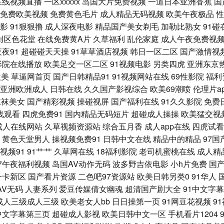
在线视频直播
一区xxxxx
岛国大片免费视频
一道日本亚洲香蕉
国
免费欧美视频
免费黄色毛片
成人精品无码视频
欧美午夜极品
性
免费 国产精品婷婷久久 人妻色网 51国产视频入口 AV一道 国产内射在线一区 国产精
影
91狠狠撸
成人深夜电影
精品国产美女剃毛
加勒比熟女
91碰
创区色花堂
在线免费黄A片
久草福利
乱伦家庭
成人午夜免费视
版免费入口 91免费公开视频观看 91免费观看cn 91韩国成人TV 91刺激片 性刺激在
夜夜91
超碰碰天天操
91草草酒店视频
韩日一区二区
国产激情视
影院在线播放
欧美足交一区二区
91视频电影
另类四虎
亚洲东京
B 91次元 操国产精品 免费久久黄色 亚洲导航成人 91视频传媒 黄色91网址 五月婷婷香
欧美
草逼网首页
国产日韩精品91
91视频网站在线
69性影院
福利
亚洲欧洲成人
日韩在线
久久国产影视综合
欧美69潮喷
伦理片a
韩欧美 91新人xh98hx新作 美欧国伦理片14 亚洲女同性恋 95老司机视频 狼友aa 
丝袜美女
国产精彩视频
操碰视屏
国产福利在线
91久久影院
免费
线观看
四虎免费91
国内精品无码短片
超碰成人操操
欧美猛交视
1福利姬视频 国产精品男女 三级无码不卡 91视频色 黑丝91大神 婷婷蜜桃久久伊人 91探
成人在线网站
久草视频资源站
综合五月香
成人app在线
四虎试看
黄色天堂男人
操视频免费91
日韩中文在线
精品中的精品
97
91自慰影视 精品精品精品精品 丝袜肏屄 91在线微拍视频 久久草午夜福利视频 伊人久久
视频91
91艹艹
久草网在线
18福利影院
老司机蜜桃在线
成人精
97午夜福利视频
岛国AV动作无码
波多野吉依电影
小h片免费
国
9视频免费播放 久久国产精品久久 尢物网站入口 97福利资源站 久久视网91 91美女在
一卡新区
国产看片资源
二色吧97资源站
欧美日韩另类0
91华人
AV无码
人妻系列
爱豆传媒倩女幽魂
超清国产剧大全
91中文字
 91精品手机 国产精诚精品 丝袜五月天 91视频在线观看最新 九1看片 五月天色日韩 
成人三级成人三级
欧美老女人bb
日日操第一页
91网豆花视频
9
中文字幕第三页
超碰成人影视
欧美日韩中文一区
手机看片1204
高清一区 五月男人天堂 91传媒在线 91深夜福利网站 变态另类av 国产视频在线播放