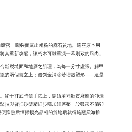
角斷落，斷裂面露出粗糙的麻石質地。這座原本用
將其重新喚醒，讓朽木可雕重演一幕別致的風尚。
合斷裂糙面和地層之肌理，為每一分寸虛張。解甲
攏的兩個義玄上；借釗金消溶若增殼塑形——這是
。終于打底時信手搭上，開始填補斷質麻臉的沖洼
鑿拍與臂扛砂型精細步穩加細磨整一段弧來不偏卯
穩便降熱后恒掃揚光品相的質地后就得施蘸黛海推