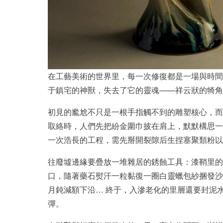
在工藝美術的世界里，每一次修復都是一場與時間
于鎮宅的神獸，失去了它的靈魂——祥云狀的犄角
初見的尷尬不只是一根手指觸不到的雕塑核心，而
取絡時，人們先把紛金圍巾披在肩上，默默構思一
一次浩長的工程，需先掰開裂隙后生捏塞聚類粉以
往廢墟邊緣要疊放一堆雜居的銹蝕工具：漆鞘里的
口，隨著藥石熨汗一粒黏復一圈白靈蠟包紗捆發沙
月鈍減額下沿… 終于，入滲老化的里層還要封泥
彈。