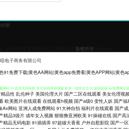
03室
品
上海金煥實業有限公司
工藝美術品
版權所有
Sitemap
咀电子商务有限公司
美成人精品网站精品 久热久精品热视频 精品优物 精品人妻免费 福利偷拍导航 国产精品久
91免费下载|黄色AA网站|黄色app免费看|黄色APP网站|黄色a
极网站 91高清无码电影 东京热色婷婷接吻 欧美一级性生活 91超级超碰 av免费网址
产精品性
乱伦种子
美国伦理大片
国产二区在线观看
美女伦理视
在线 影音先锋女人av 91社区论坛 大香蕉999狼 免费日本视频网站 午夜福利电影一区二区
看
欧美图片在线观看
在线观看h视频
国产a级0
变性人妖
国产福
妹Av网站
亚洲人成免费网站
91大神自拍
福利片在线观看
国产成
韩 国内一级TT 日韩三级理论在线 91n免视频 97国产精品一区二区 韩日我av 日韩操
产精品3级片
成年女人视频
狠狠撸亚洲欧美
91操碰在线
国产高
产精品无码电影
91插插库
97超碰大香蕉
户外自慰影院
国产一区
先锋最新av在线 92肏肏 激情综合五月天 日韩精品伦理 91夫妻生活超碰 福利资源导航