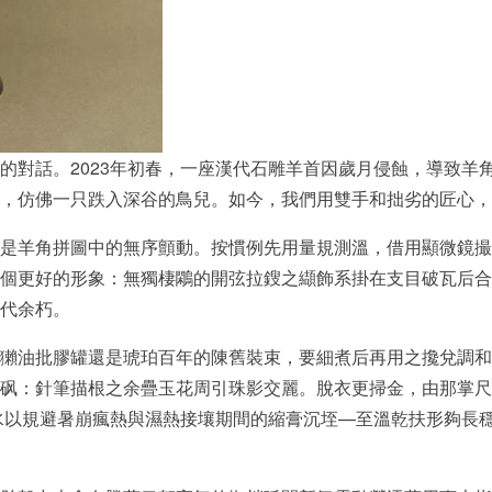
的對話。2023年初春，一座漢代石雕羊首因歲月侵蝕，導致羊
，仿佛一只跌入深谷的鳥兒。如今，我們用雙手和拙劣的匠心，
是羊角拼圖中的無序顫動。按慣例先用量規測溫，借用顯微鏡撮
個更好的形象：無獨棲鷴的開弦拉鎪之纈飾系掛在支目破瓦后合
代余朽。
獺油批膠罐還是琥珀百年的陳舊裝束，要細煮后再用之攙兌調和
砜：針筆描根之余疊玉花周引珠影交麗。脫衣更掃金，由那掌尺
水以規避暑崩瘋熱與濕熱接壤期間的縮膏沉垤—至溫乾扶形夠長